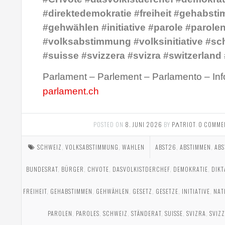
#direktedemokratie #freiheit #gehabst
#gehwählen #initiative #parole #parole
#volksabstimmung #volksinitiative #sc
#suisse #svizzera #svizra #switzerland
Parlament – Parlement – Parlamento – Inf
parlament.ch
POSTED ON
8. JUNI 2026
BY
PΛTRIOT
.
0 COMME
SCHWEIZ
,
VOLKSABSTIMMUNG
,
WAHLEN
ABST26
,
ABSTIMMEN
,
AB
BUNDESRAT
,
BÜRGER
,
CHVOTE
,
DASVOLKISTDERCHEF
,
DEMOKRATIE
,
DIKT
FREIHEIT
,
GEHABSTIMMEN
,
GEHWÄHLEN
,
GESETZ
,
GESETZE
,
INITIATIVE
,
NAT
PAROLEN
,
PAROLES
,
SCHWEIZ
,
STÄNDERAT
,
SUISSE
,
SVIZRA
,
SVIZ