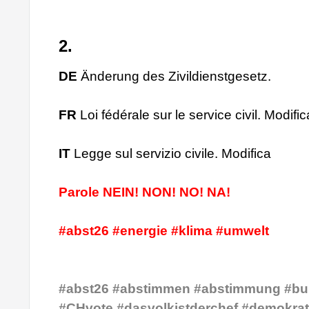
2.
DE
Änderung des Zivildienstgesetz.
FR
Loi fédérale sur le service civil. Modific
IT
Legge sul servizio civile. Modifica
Parole NEIN! NON! NO! NA!
#abst26 #energie #klima #umwelt
#abst26 #abstimmen #abstimmung #bu
#CHvote #dasvolkistderchef #demokrat