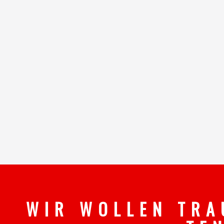
W I R W O L L E N T R A