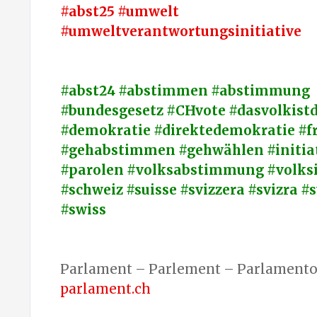
#abst25 #umwelt
#umweltverantwortungsinitiative
#abst24 #abstimmen #abstimmung
#bundesgesetz #CHvote #dasvolkistd
#demokratie #direktedemokratie #fr
#gehabstimmen #gehwählen #initiat
#parolen #volksabstimmung #volksi
#schweiz #suisse #svizzera #svizra #
#swiss
Parlament – Parlement – Parlamento 
parlament.ch