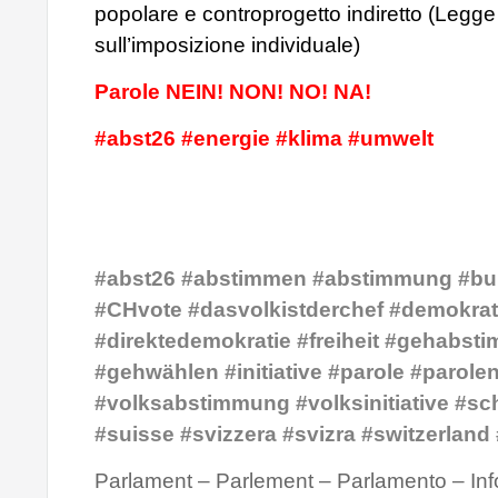
popolare e controprogetto indiretto (Legge
sull’imposizione individuale)
Parole NEIN! NON! NO! NA!
#abst26 #energie #klima #umwelt
#abst26 #abstimmen #abstimmung #bu
#CHvote #dasvolkistderchef #demokrat
#direktedemokratie #freiheit #gehabst
#gehwählen #initiative #parole #parole
#volksabstimmung #volksinitiative #sc
#suisse #svizzera #svizra #switzerland
Parlament – Parlement – Parlamento – Inf