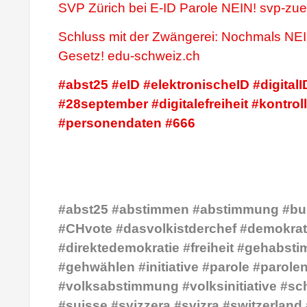
SVP Zürich bei E-ID Parole NEIN! svp-zue
Schluss mit der Zwängerei: Nochmals NE
Gesetz! edu-schweiz.ch
#abst25 #eID #elektronischeID #digitalI
#28september #digitalefreiheit #kontro
#personendaten #666
#abst25 #abstimmen #abstimmung #bu
#CHvote #dasvolkistderchef #demokrat
#direktedemokratie #freiheit #gehabst
#gehwählen #initiative #parole #parole
#volksabstimmung #volksinitiative #sc
#suisse #svizzera #svizra #switzerland