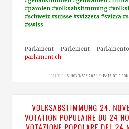
#gehabstimmen #gehwählen #initiat
#parolen #volksabstimmung #volksi
#schweiz #suisse #svizzera #svizra #
#swiss
Parlament – Parlement – Parlamento 
parlament.ch
POSTED ON
5. NOVEMBER 2024
BY
PΛTRIOT
.
0 COM
VOLKSABSTIMMUNG 24. NOV
VOTATION POPULAIRE DU 24 N
VOTAZIONE POPOLARE DEL 24