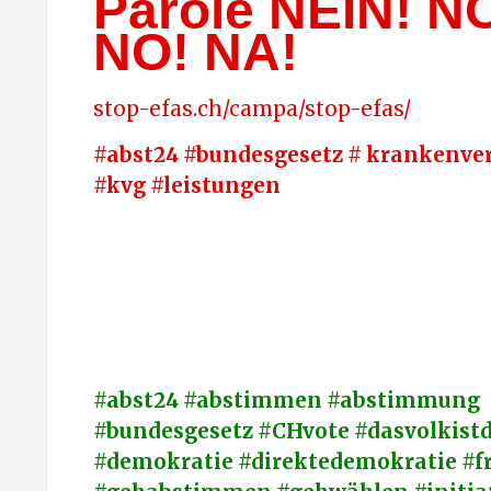
Parole NEIN! N
NO! NA!
stop-efas.ch/campa/stop-efas/
#abst24 #bundesgesetz # krankenve
#kvg #leistungen
#abst24 #abstimmen #abstimmung
#bundesgesetz #CHvote #dasvolkistd
#demokratie #direktedemokratie #fr