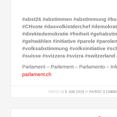
#abst26 #abstimmen #abstimmung #bu
#CHvote #dasvolkistderchef #demokrat
#direktedemokratie #freiheit #gehabst
#gehwählen #initiative #parole #parole
#volksabstimmung #volksinitiative #sc
#suisse #svizzera #svizra #switzerland
Parlament – Parlement – Parlamento – Inf
parlament.ch
POSTED ON
8. JUNI 2026
BY
PΛTRIOT
.
0 COMME