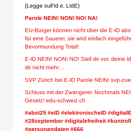
(Legge sull’Id e, LIdE)
Parole NEIN! NON! NO! NA!
EU-Bürger können nicht über die E-ID ab
für eine Sauerei, sie wird einfach eingeführ
Bevormundung Total!
E-ID NEIN! NON! NO! Stell dir vor, deine Id
dir nicht mehr…
SVP Zürich bei E-ID Parole NEIN! svp-zue
Schluss mit der Zwängerei: Nochmals NE
Gesetz! edu-schweiz.ch
#abst25 #eID #elektronischeID #digitalI
#28september #digitalefreiheit #kontro
#personendaten #666