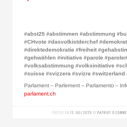
#abst25 #abstimmen #abstimmung #bu
#CHvote #dasvolkistderchef #demokrat
#direktedemokratie #freiheit #gehabst
#gehwählen #initiative #parole #parole
#volksabstimmung #volksinitiative #sc
#suisse #svizzera #svizra #switzerland
Parlament – Parlement – Parlamento – Inf
parlament.ch
POSTED ON
13. JULI 2025
BY
PΛTRIOT
.
0 COMME