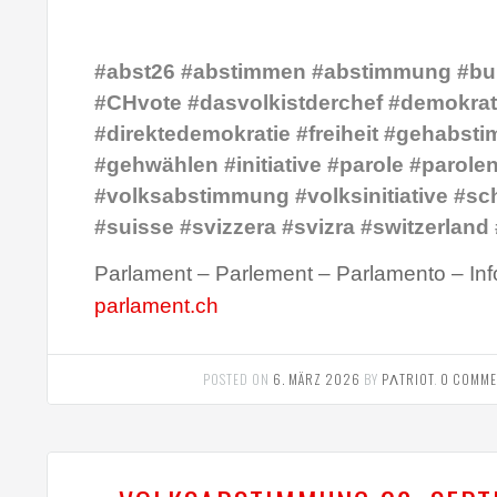
#abst26 #abstimmen #abstimmung #bu
#CHvote #dasvolkistderchef #demokrat
#direktedemokratie #freiheit #gehabst
#gehwählen #initiative #parole #parole
#volksabstimmung #volksinitiative #sc
#suisse #svizzera #svizra #switzerland
Parlament – Parlement – Parlamento – Inf
parlament.ch
POSTED ON
6. MÄRZ 2026
BY
PΛTRIOT
.
0 COMME