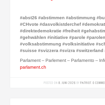
#abst26 #abstimmen #abstimmung #bu
#CHvote #dasvolkistderchef #demokrat
#direktedemokratie #freiheit #gehabst
#gehwählen #initiative #parole #parole
#volksabstimmung #volksinitiative #sc
#suisse #svizzera #svizra #switzerland
Parlament – Parlement – Parlamento – Inf
parlament.ch
POSTED ON
8. JUNI 2026
BY
PΛTRIOT
.
0 COMME