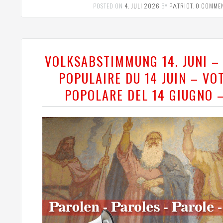
POSTED ON
4. JULI 2026
BY
PΛTRIOT
.
0 COMME
VOLKSABSTIMMUNG 14. JUNI –
POPULAIRE DU 14 JUIN – VO
POPOLARE DEL 14 GIUGNO 