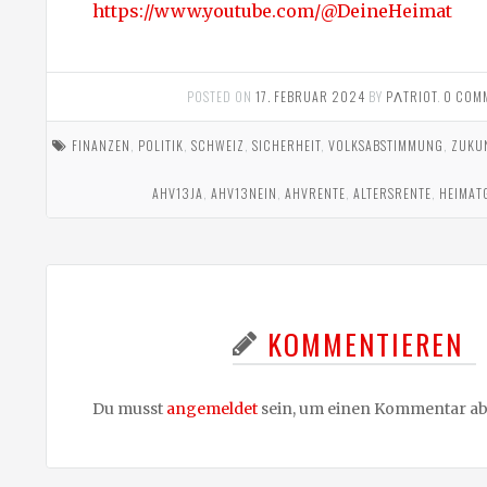
https://www.youtube.com/@DeineHeimat
POSTED ON
17. FEBRUAR 2024
BY
PΛTRIOT
.
0 COM
FINANZEN
,
POLITIK
,
SCHWEIZ
,
SICHERHEIT
,
VOLKSABSTIMMUNG
,
ZUKU
AHV13JA
,
AHV13NEIN
,
AHVRENTE
,
ALTERSRENTE
,
HEIMAT
KOMMENTIEREN
Du musst
angemeldet
sein, um einen Kommentar a