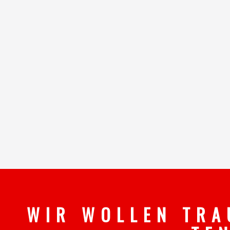
W I R W O L L E N T R A