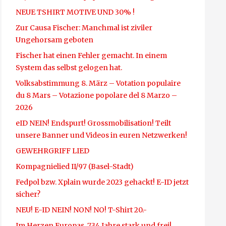
NEUE TSHIRT MOTIVE UND 30% !
Zur Causa Fischer: Manchmal ist ziviler
Ungehorsam geboten
Fischer hat einen Fehler gemacht. In einem
System das selbst gelogen hat.
Volksabstimmung 8. März – Votation populaire
du 8 Mars – Votazione popolare del 8 Marzo –
2026
eID NEIN! Endspurt! Grossmobilisation! Teilt
unsere Banner und Videos in euren Netzwerken!
GEWEHRGRIFF LIED
Kompagnielied II/97 (Basel-Stadt)
Fedpol bzw. Xplain wurde 2023 gehackt! E-ID jetzt
sicher?
NEU! E-ID NEIN! NON! NO! T-Shirt 20.-
Im Herzen Europas, 734 Jahre stark und frei!