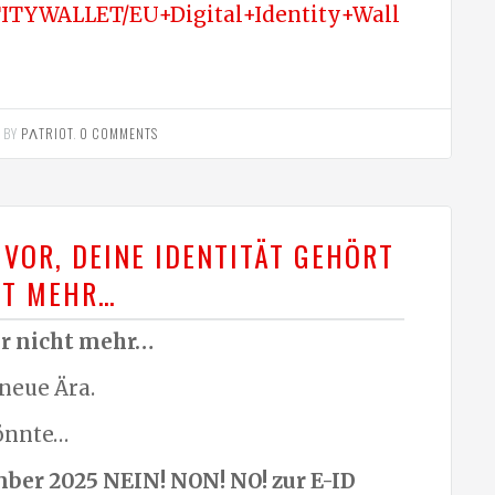
TITYWALLET/EU+Digital+Identity+Wall
BY
PΛTRIOT
.
0 COMMENTS
R VOR, DEINE IDENTITÄT GEHÖRT
HT MEHR…
dir nicht mehr…
 neue Ära.
könnte…
ber 2025 NEIN! NON! NO! zur E-ID