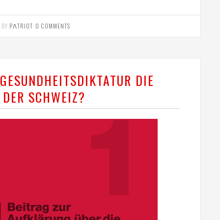
BY
PΛTRIOT
.
0 COMMENTS
 GESUNDHEITSDIKTATUR DIE
 DER SCHWEIZ?