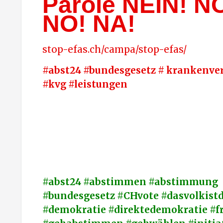
Parole NEIN! N
NO! NA!
stop-efas.ch/campa/stop-efas/
#abst24 #bundesgesetz # krankenve
#kvg #leistungen
#abst24 #abstimmen #abstimmung
#bundesgesetz #CHvote #dasvolkistd
#demokratie #direktedemokratie #fr