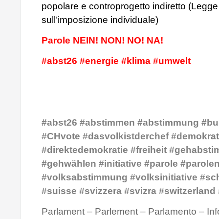
popolare e controprogetto indiretto (Legge
sull’imposizione individuale)
Parole NEIN! NON! NO! NA!
#abst26 #energie #klima #umwelt
#abst26 #abstimmen #abstimmung #bu
#CHvote #dasvolkistderchef #demokrat
#direktedemokratie #freiheit #gehabst
#gehwählen #initiative #parole #parole
#volksabstimmung #volksinitiative #sc
#suisse #svizzera #svizra #switzerland
Parlament – Parlement – Parlamento – Inf