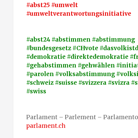
#abst25 #umwelt
#umweltverantwortungsinitiative
#abst24 #abstimmen #abstimmung
#bundesgesetz #CHvote #dasvolkistd
#demokratie #direktedemokratie #fr
#gehabstimmen #gehwählen #initiat
#parolen #volksabstimmung #volksi
#schweiz #suisse #svizzera #svizra #
#swiss
Parlament – Parlement – Parlamento 
parlament.ch