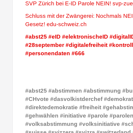
SVP Zürich bei E-ID Parole NEIN! svp-zue
Schluss mit der Zwängerei: Nochmals NE
Gesetz! edu-schweiz.ch
#abst25 #eID #elektronischeID #digitalI
#28september #digitalefreiheit #kontro
#personendaten #666
#abst25 #abstimmen #abstimmung #bu
#CHvote #dasvolkistderchef #demokrat
#direktedemokratie #freiheit #gehabst
#gehwählen #initiative #parole #parole
#volksabstimmung #volksinitiative #sc
#suisse #svizzera #svizra #switzerland