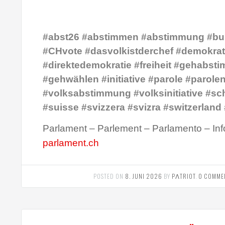
#abst26 #abstimmen #abstimmung #bu
#CHvote #dasvolkistderchef #demokrat
#direktedemokratie #freiheit #gehabst
#gehwählen #initiative #parole #parole
#volksabstimmung #volksinitiative #sc
#suisse #svizzera #svizra #switzerland
Parlament – Parlement – Parlamento – Inf
parlament.ch
POSTED ON
8. JUNI 2026
BY
PΛTRIOT
.
0 COMME