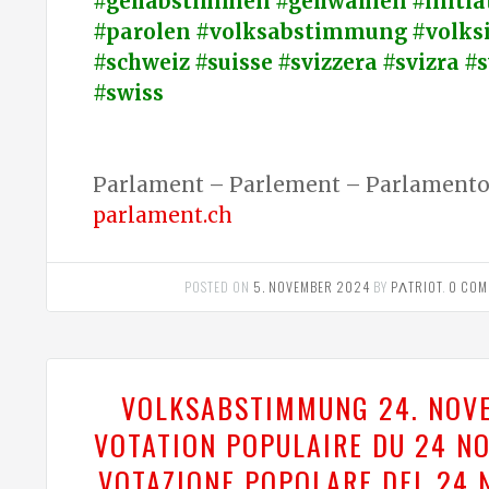
#gehabstimmen #gehwählen #initiat
#parolen #volksabstimmung #volksi
#schweiz #suisse #svizzera #svizra #
#swiss
Parlament – Parlement – Parlamento 
parlament.ch
POSTED ON
5. NOVEMBER 2024
BY
PΛTRIOT
.
0 COM
VOLKSABSTIMMUNG 24. NOV
VOTATION POPULAIRE DU 24 N
VOTAZIONE POPOLARE DEL 24