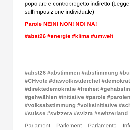
popolare e controprogetto indiretto (Legge
sull’imposizione individuale)
Parole NEIN! NON! NO! NA!
#abst26 #energie #klima #umwelt
#abst26 #abstimmen #abstimmung #bu
#CHvote #dasvolkistderchef #demokrat
#direktedemokratie #freiheit #gehabst
#gehwählen #initiative #parole #parole
#volksabstimmung #volksinitiative #sc
#suisse #svizzera #svizra #switzerland
Parlament – Parlement – Parlamento – Inf