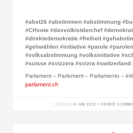
#abst26 #abstimmen #abstimmung #bu
#CHvote #dasvolkistderchef #demokrat
#direktedemokratie #freiheit #gehabst
#gehwählen #initiative #parole #parole
#volksabstimmung #volksinitiative #sc
#suisse #svizzera #svizra #switzerland
Parlament – Parlement – Parlamento – Inf
parlament.ch
POSTED ON
8. JUNI 2026
BY
PΛTRIOT
.
0 COMME