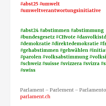
#abst25 #umwelt
#umweltverantwortungsinitiative
#abst24 #abstimmen #abstimmung
#bundesgesetz #CHvote #dasvolkistd
#demokratie #direktedemokratie #fr
#gehabstimmen #gehwählen #initiat
#parolen #volksabstimmung #volksi
#schweiz #suisse #svizzera #svizra #
#swiss
Parlament – Parlement – Parlamento 
parlament.ch