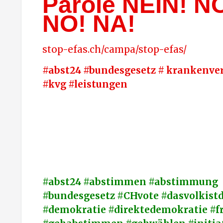
Parole NEIN! N
NO! NA!
stop-efas.ch/campa/stop-efas/
#abst24 #bundesgesetz # krankenve
#kvg #leistungen
#abst24 #abstimmen #abstimmung
#bundesgesetz #CHvote #dasvolkistd
#demokratie #direktedemokratie #fr