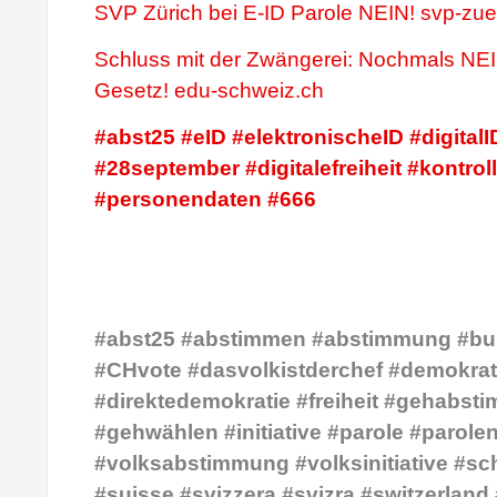
SVP Zürich bei E-ID Parole NEIN! svp-zue
Schluss mit der Zwängerei: Nochmals NE
Gesetz! edu-schweiz.ch
#abst25 #eID #elektronischeID #digitalI
#28september #digitalefreiheit #kontro
#personendaten #666
#abst25 #abstimmen #abstimmung #bu
#CHvote #dasvolkistderchef #demokrat
#direktedemokratie #freiheit #gehabst
#gehwählen #initiative #parole #parole
#volksabstimmung #volksinitiative #sc
#suisse #svizzera #svizra #switzerland