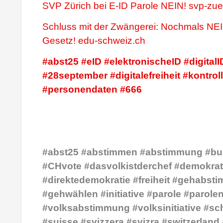
SVP Zürich bei E-ID Parole NEIN! svp-zue
Schluss mit der Zwängerei: Nochmals NE
Gesetz! edu-schweiz.ch
#abst25 #eID #elektronischeID #digitalI
#28september #digitalefreiheit #kontro
#personendaten #666
#abst25 #abstimmen #abstimmung #bu
#CHvote #dasvolkistderchef #demokrat
#direktedemokratie #freiheit #gehabst
#gehwählen #initiative #parole #parole
#volksabstimmung #volksinitiative #sc
#suisse #svizzera #svizra #switzerland