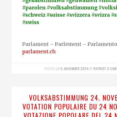
#gehabstimmen #gehwählen #initiat
#parolen #volksabstimmung #volksi
#schweiz #suisse #svizzera #svizra #
#swiss
Parlament – Parlement – Parlamento 
parlament.ch
POSTED ON
5. NOVEMBER 2024
BY
PΛTRIOT
.
0 COM
VOLKSABSTIMMUNG 24. NOV
VOTATION POPULAIRE DU 24 N
VOTAZIONE POPOLARE DEL 24