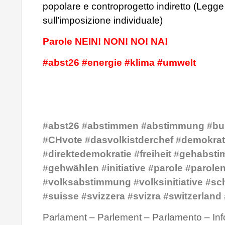
popolare e controprogetto indiretto (Legge
sull’imposizione individuale)
Parole NEIN! NON! NO! NA!
#abst26 #energie #klima #umwelt
#abst26 #abstimmen #abstimmung #bu
#CHvote #dasvolkistderchef #demokrat
#direktedemokratie #freiheit #gehabst
#gehwählen #initiative #parole #parole
#volksabstimmung #volksinitiative #sc
#suisse #svizzera #svizra #switzerland
Parlament – Parlement – Parlamento – Inf