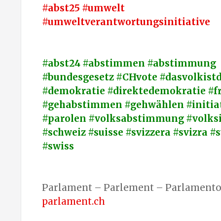
#abst25 #umwelt
#umweltverantwortungsinitiative
#abst24 #abstimmen #abstimmung
#bundesgesetz #CHvote #dasvolkistd
#demokratie #direktedemokratie #fr
#gehabstimmen #gehwählen #initiat
#parolen #volksabstimmung #volksi
#schweiz #suisse #svizzera #svizra #
#swiss
Parlament – Parlement – Parlamento 
parlament.ch