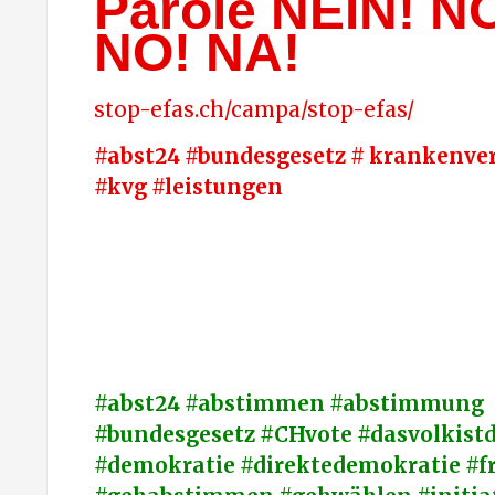
Parole NEIN! N
NO! NA!
stop-efas.ch/campa/stop-efas/
#abst24 #bundesgesetz # krankenve
#kvg #leistungen
#abst24 #abstimmen #abstimmung
#bundesgesetz #CHvote #dasvolkistd
#demokratie #direktedemokratie #fr