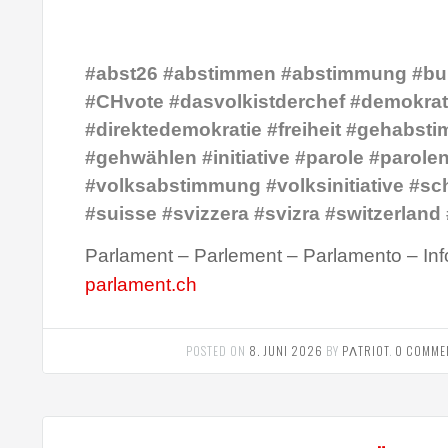
#abst26 #abstimmen #abstimmung #bu
#CHvote #dasvolkistderchef #demokrat
#direktedemokratie #freiheit #gehabst
#gehwählen #initiative #parole #parole
#volksabstimmung #volksinitiative #sc
#suisse #svizzera #svizra #switzerland
Parlament – Parlement – Parlamento – Inf
parlament.ch
POSTED ON
8. JUNI 2026
BY
PΛTRIOT
.
0 COMME