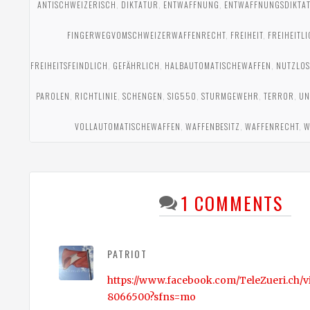
ANTISCHWEIZERISCH
,
DIKTATUR
,
ENTWAFFNUNG
,
ENTWAFFNUNGSDIKTAT
FINGERWEGVOMSCHWEIZERWAFFENRECHT
,
FREIHEIT
,
FREIHEITL
FREIHEITSFEINDLICH
,
GEFÄHRLICH
,
HALBAUTOMATISCHEWAFFEN
,
NUTZLOS
PAROLEN
,
RICHTLINIE
,
SCHENGEN
,
SIG550
,
STURMGEWEHR
,
TERROR
,
UN
VOLLAUTOMATISCHEWAFFEN
,
WAFFENBESITZ
,
WAFFENRECHT
,
W
1 COMMENTS
PATRIOT
https://www.facebook.com/TeleZueri.ch/v
8066500?sfns=mo