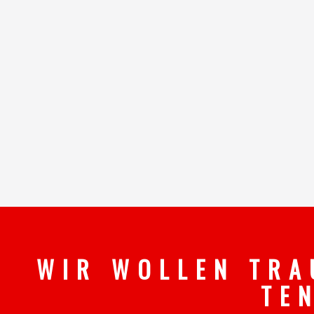
W I R W O L L E N T R A
T E 