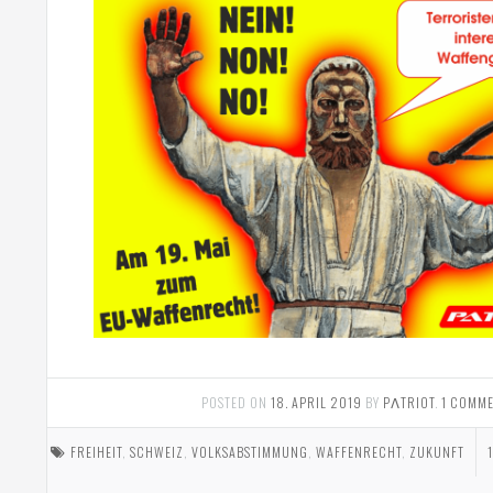
POSTED ON
18. APRIL 2019
BY
PΛTRIOT
.
1 COMM
FREIHEIT
,
SCHWEIZ
,
VOLKSABSTIMMUNG
,
WAFFENRECHT
,
ZUKUNFT