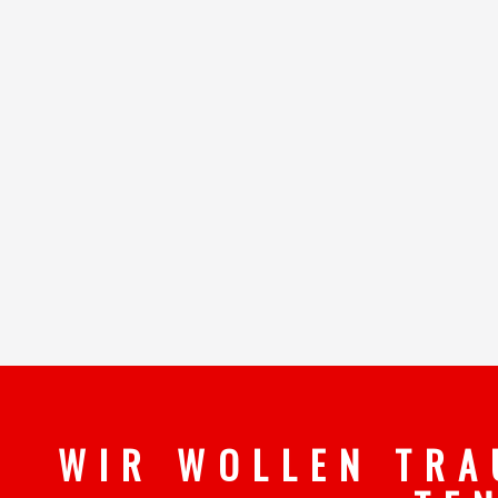
W I R W O L L E N T R A