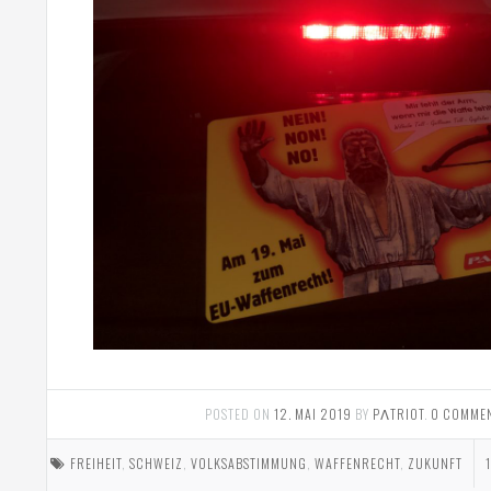
POSTED ON
12. MAI 2019
BY
PΛTRIOT
.
0 COMME
FREIHEIT
,
SCHWEIZ
,
VOLKSABSTIMMUNG
,
WAFFENRECHT
,
ZUKUNFT