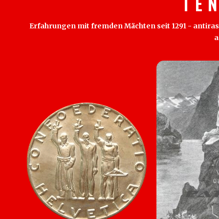
T E 
Erfahrungen mit fremden Mächten seit 1291 - antirass
a