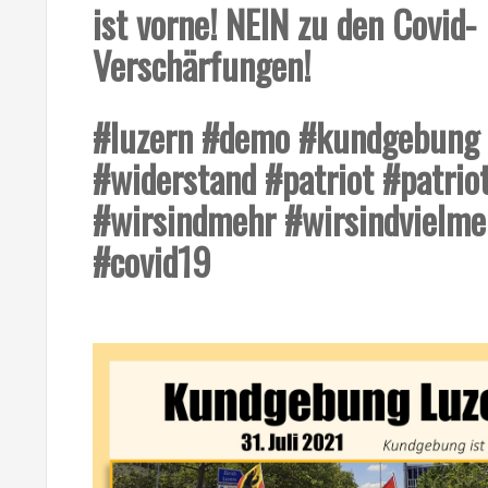
ist vorne! NEIN zu den Covid-
Verschärfungen!
#luzern #demo #kundgebung
#widerstand #patriot #patrio
#wirsindmehr #wirsindvielme
#covid19