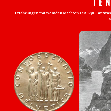
T E 
Erfahrungen mit fremden Mächten seit 1291 - antirass
a