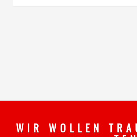
W I R W O L L E N T R A