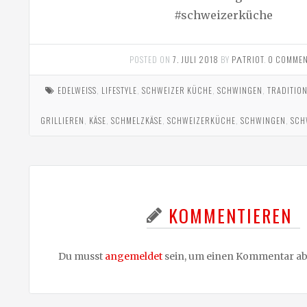
#schweizerküche
POSTED ON
7. JULI 2018
BY
PΛTRIOT
.
0 COMMEN
EDELWEISS
,
LIFESTYLE
,
SCHWEIZER KÜCHE
,
SCHWINGEN
,
TRADITIO
GRILLIEREN
,
KÄSE
,
SCHMELZKÄSE
,
SCHWEIZERKÜCHE
,
SCHWINGEN
,
SCH
KOMMENTIEREN
Du musst
angemeldet
sein, um einen Kommentar a