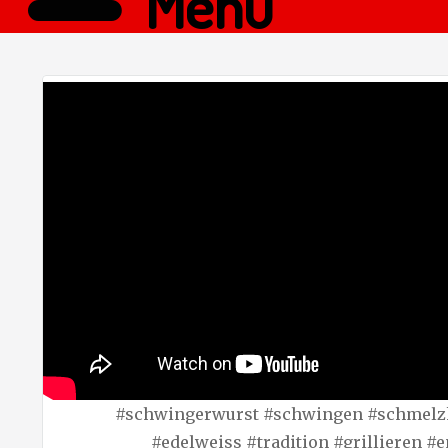
Menü
#schwingerwurst #schwingen #schmelz
#edelweiss #tradition #grillieren #