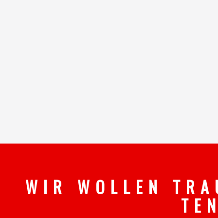
W I R W O L L E N T R A
T E 