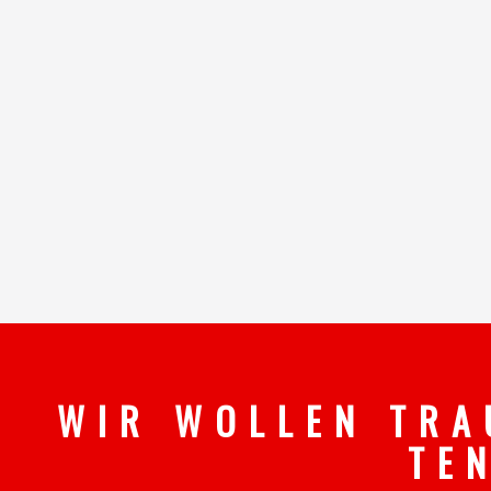
W I R W O L L E N T R A
T E 