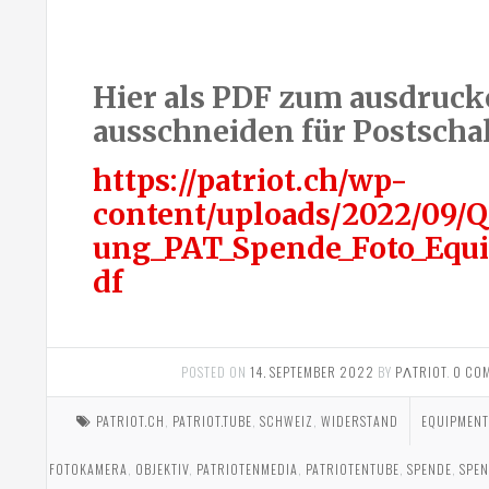
Hier als PDF zum ausdruc
ausschneiden für Postscha
https://patriot.ch/wp-
content/uploads/2022/09/
ung_PAT_Spende_Foto_Equ
df
POSTED ON
14. SEPTEMBER 2022
BY
PΛTRIOT
.
0 CO
PATRIOT.CH
,
PATRIOT.TUBE
,
SCHWEIZ
,
WIDERSTAND
EQUIPMENT
FOTOKAMERA
,
OBJEKTIV
,
PATRIOTENMEDIA
,
PATRIOTENTUBE
,
SPENDE
,
SPE