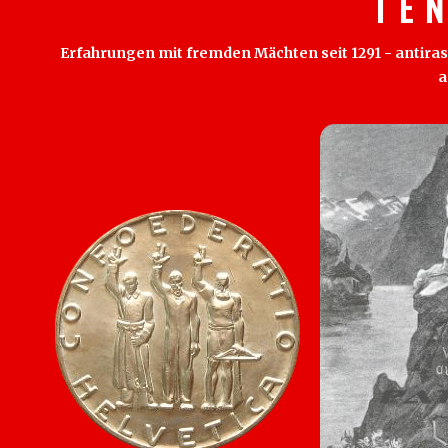
T E 
Erfahrungen mit fremden Mächten seit 1291 - antirass
a