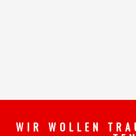
W I R W O L L E N T R A