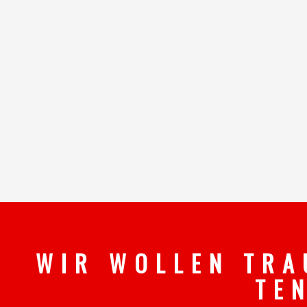
W I R W O L L E N T R A
T E 