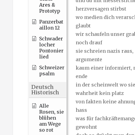
und du mit messerstich
Ares &
herzversagen stirbst
Prototyp
wo medien dich verarsc
Panzerbat
glaubt
aillon 12
wir schaufeln unser gra
Schwader
noch drauf
locher
Pontonier
sie schreien nazis raus,
lied
argumente
Schweizer
kaum einer informiert,
psalm
ende
in der scheinwelt wo sie 
Deutsch
Historisch
wahrheit kein platz
von fakten keine ahnung,
Alle
hass
Rosen, sie
blühen
was für fachkräftemange
am Wege
gewohnt
so rot