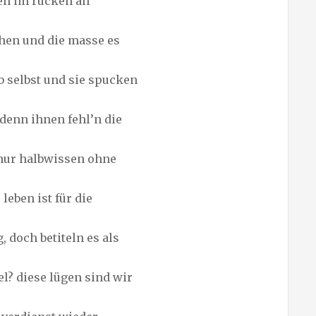
en im rücken an
hen und die masse es
b selbst und sie spucken
 denn ihnen fehl’n die
 nur halbwissen ohne
leben ist für die
 doch betiteln es als
l? diese lügen sind wir