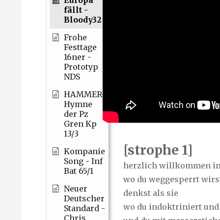
fällt -
Bloody32
Frohe
Festtage
16ner -
Prototyp
NDS
HAMMER-
Hymne
der Pz
Gren Kp
13/3
[strophe 1]
Kompanie
Song - Inf
herzlich willkommen in
Bat 65/1
wo du weggesperrt wirs
Neuer
denkst als sie
Deutscher
wo du indoktriniert und 
Standard -
Chris