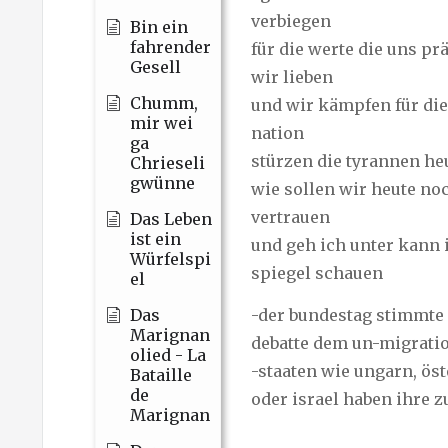
verbiegen
Bin ein
fahrender
für die werte die uns pr
Gesell
wir lieben
Chumm,
und wir kämpfen für die
mir wei
nation
ga
stürzen die tyrannen he
Chrieseli
gwünne
wie sollen wir heute noc
vertrauen
Das Leben
ist ein
und geh ich unter kann
Würfelspi
spiegel schauen
el
-der bundestag stimmte 
Das
Marignan
debatte dem un-migrati
olied - La
-staaten wie ungarn, öst
Bataille
de
oder israel haben ihre 
Marignan