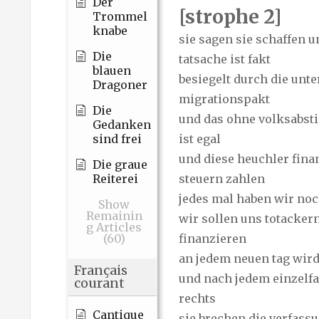
Der
[strophe 2]
Trommel
knabe
sie sagen sie schaffen u
Die
tatsache ist fakt
blauen
besiegelt durch die unte
Dragoner
migrationspakt
Die
und das ohne volksabs
Gedanken
ist egal
sind frei
und diese heuchler fina
Die graue
steuern zahlen
Reiterei
jedes mal haben wir noc
Show
Remainin
wir sollen uns totackern
g Articles
finanzieren
(60)
an jedem neuen tag wir
Français
und nach jedem einzelfa
courant
rechts
Cantique
sie brechen die verfass