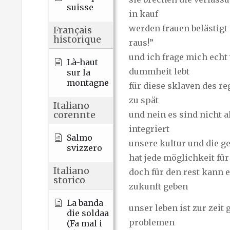
suisse
in kauf
werden frauen belästigt 
Français
historique
raus!”
und ich frage mich echt
Là-haut
dummheit lebt
sur la
montagne
für diese sklaven des r
zu spät
Italiano
corennte
und nein es sind nicht al
integriert
Salmo
unsere kultur und die ge
svizzero
hat jede möglichkeit für
Italiano
doch für den rest kann 
storico
zukunft geben
La banda
unser leben ist zur zeit
die soldaa
problemen
(Fa mal i