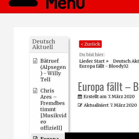
Menü
Deutsch
< Zurück
Aktuell
Du bist hier:
Bätruef
Lieder Start
Deutsch Akt
Europa fällt - Bloody32
(Alpsegen
) - Willy
Tell
Europa fällt – 
Chris
Ares –
Erstellt am
7. März 2020
Fremdbes
Aktualisiert
7. März 2020
timmt
[Musikvid
eo
offiziell]
Europa