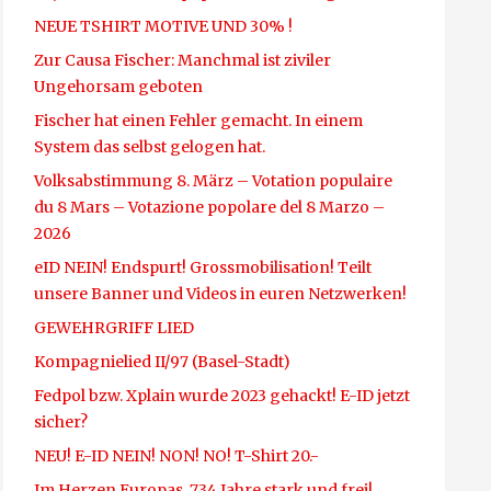
NEUE TSHIRT MOTIVE UND 30% !
Zur Causa Fischer: Manchmal ist ziviler
Ungehorsam geboten
Fischer hat einen Fehler gemacht. In einem
System das selbst gelogen hat.
Volksabstimmung 8. März – Votation populaire
du 8 Mars – Votazione popolare del 8 Marzo –
2026
eID NEIN! Endspurt! Grossmobilisation! Teilt
unsere Banner und Videos in euren Netzwerken!
GEWEHRGRIFF LIED
Kompagnielied II/97 (Basel-Stadt)
Fedpol bzw. Xplain wurde 2023 gehackt! E-ID jetzt
sicher?
NEU! E-ID NEIN! NON! NO! T-Shirt 20.-
Im Herzen Europas, 734 Jahre stark und frei!