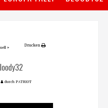
Drucken
uell
Bloody32
durch
PΛTRIOT