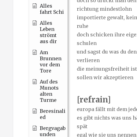
doch so drückt man den
Alles
richtung mindestlohn
fahrt Schi
importierte gewalt, kei
Alles
ruhe
Leben
doch schicken ihre eige
strömt
aus dir
schulen
und sagst du was du den
Am
Brunnen
verlieren
vor dem
die meinungsfreiheit is
Tore
sollen wir akzeptieren
Auf des
Munots
alten
[refrain]
Turme
europa fällt mit dem jed
Beresinali
ed
es gibt nichts was uns h
spät
Bergvagab
unden
egal wie sie uns nennen 