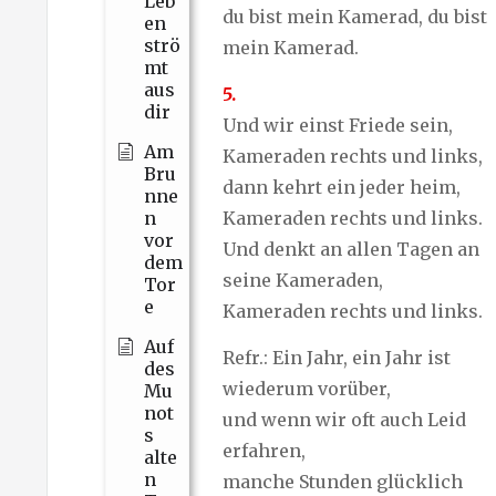
Leb
du bist mein Kamerad, du bist
en
strö
mein Kamerad.
mt
aus
5.
dir
Und wir einst Friede sein,
Am
Kameraden rechts und links,
Bru
dann kehrt ein jeder heim,
nne
n
Kameraden rechts und links.
vor
Und denkt an allen Tagen an
dem
seine Kameraden,
Tor
e
Kameraden rechts und links.
Auf
Refr.: Ein Jahr, ein Jahr ist
des
wiederum vorüber,
Mu
not
und wenn wir oft auch Leid
s
erfahren,
alte
n
manche Stunden glücklich