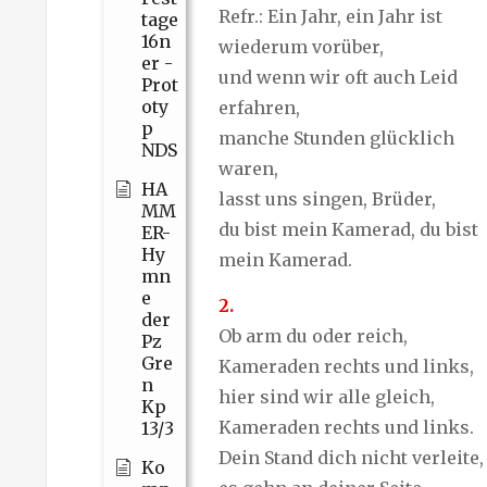
Refr.: Ein Jahr, ein Jahr ist
tage
16n
wiederum vorüber,
er -
und wenn wir oft auch Leid
Prot
oty
erfahren,
p
manche Stunden glücklich
NDS
waren,
HA
lasst uns singen, Brüder,
MM
du bist mein Kamerad, du bist
ER-
Hy
mein Kamerad.
mn
e
2.
der
Ob arm du oder reich,
Pz
Gre
Kameraden rechts und links,
n
hier sind wir alle gleich,
Kp
Kameraden rechts und links.
13/3
Dein Stand dich nicht verleite,
Ko