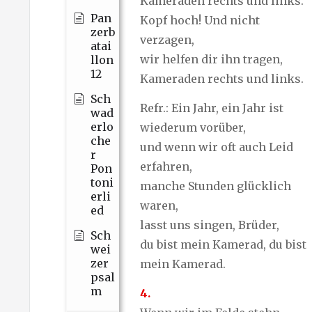
Kameraden rechts und links.
Pan
Kopf hoch! Und nicht
zerb
verzagen,
atai
wir helfen dir ihn tragen,
llon
12
Kameraden rechts und links.
Sch
Refr.: Ein Jahr, ein Jahr ist
wad
erlo
wiederum vorüber,
che
und wenn wir oft auch Leid
r
erfahren,
Pon
toni
manche Stunden glücklich
erli
waren,
ed
lasst uns singen, Brüder,
Sch
du bist mein Kamerad, du bist
wei
zer
mein Kamerad.
psal
m
4.