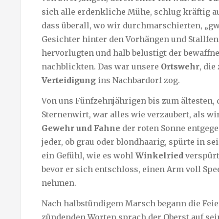
sich alle erdenkliche Mühe, schlug kräftig au
dass überall, wo wir durchmarschierten, „g
Gesichter hinter den Vorhängen und Stallfen
hervorlugten und halb belustigt der bewaffn
nachblickten. Das war unsere
Ortswehr
, die
Verteidigung
ins Nachbardorf zog.
Von uns Fünfzehnjährigen bis zum ältesten,
Sternenwirt, war alles wie verzaubert, als wi
Gewehr und Fahne
der roten Sonne entgeg
jeder, ob grau oder blondhaarig, spürte in s
ein Gefühl, wie es wohl
Winkelried
verspürt
bevor er sich entschloss, einen Arm voll Spe
nehmen.
Nach halbstündigem Marsch begann die Feier
zündenden Worten sprach der Oberst auf se