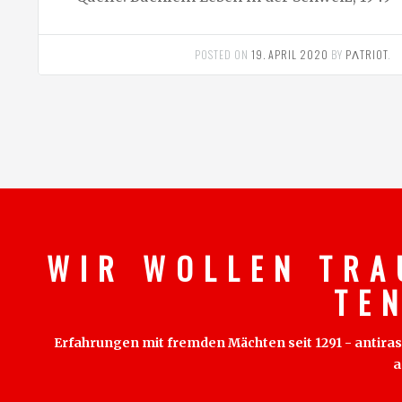
POSTED ON
19. APRIL 2020
BY
PΛTRIOT
.
W I R W O L L E N T R A
T E 
Erfahrungen mit fremden Mächten seit 1291 - antirass
a