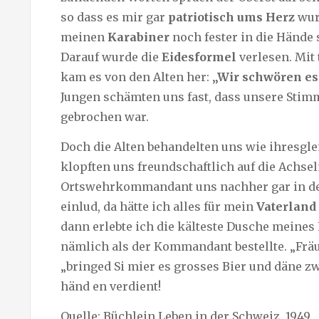
so dass es mir gar
patriotisch ums Herz
wur
meinen
Karabiner
noch fester in die Hände 
Darauf wurde die
Eidesformel
verlesen. Mit 
kam es von den Alten her:
„Wir schwören es
Jungen schämten uns fast, dass unsere Stim
gebrochen war.
Doch die Alten behandelten uns wie ihresgle
klopften uns freundschaftlich auf die Achsel
Ortswehrkommandant uns nachher gar in d
einlud, da hätte ich alles für mein
Vaterland
dann erlebte ich die kälteste Dusche meines
nämlich als der Kommandant bestellte. „Fräul
„bringed Si mier es grosses Bier und däne zw
händ en verdient!
Quelle: Büchlein Leben in der Schweiz, 1949