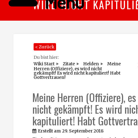
Menü
WIRD NICHT KAPITULI
< Zurück
Du bist hier:
Wiki Start
Zitate
Helden
Meine
Herren (Offiziere), es wird nicht
gekämpft! Es wird nicht kapituliert! Habt
Gottvertrauen!
Meine Herren (Offiziere), es
nicht gekämpft! Es wird nic
kapituliert! Habt Gottvertr
Erstellt am
29. September 2018