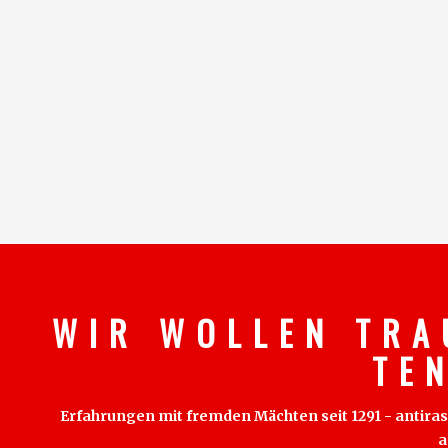
W I R W O L L E N T R A
T E 
Erfahrungen mit fremden Mächten seit 1291 - antirass
a