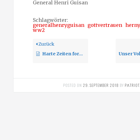
General Henri Guisan
Schlagwörter:
generalhenryguisan
gottvertrauen
herny
ww2
Zurück
Harte Zeiten formen starke Männer.
POSTED ON
29. SEPTEMBER 2018
BY
PΛTRIOT