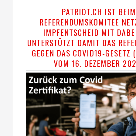
PATRIOT.CH IST BEI
REFERENDUMSKOMITEE NE
IMPFENTSCHEID MIT DABE
UNTERSTÜTZT DAMIT DAS REF
GEGEN DAS COVID19-GESETZ 
VOM 16. DEZEMBER 202