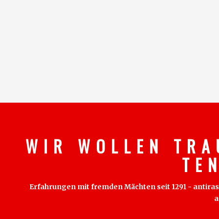
W I R W O L L E N T R A
T E 
Erfahrungen mit fremden Mächten seit 1291 - antirass
a