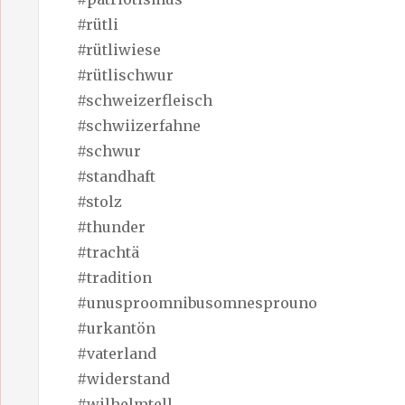
#rütli
#rütliwiese
#rütlischwur
#schweizerfleisch
#schwiizerfahne
#schwur
#standhaft
#stolz
#thunder
#trachtä
#tradition
#unusproomnibusomnesprouno
#urkantön
#vaterland
#widerstand
#wilhelmtell