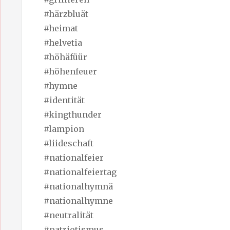
#härzbluät
#heimat
#helvetia
#höhäfüür
#höhenfeuer
#hymne
#identität
#kingthunder
#lampion
#liideschaft
#nationalfeier
#nationalfeiertag
#nationalhymnä
#nationalhymne
#neutralität
#patriotismus