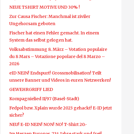
NEUE TSHIRT MOTIVE UND 30% !
Zur Causa Fischer: Manchmal ist ziviler
Ungehorsam geboten
Fischer hat einen Fehler gemacht. In einem
System das selbst gelogen hat.
Volksabstimmung 8. März – Votation populaire
du 8 Mars – Votazione popolare del 8 Marzo –
2026
eID NEIN! Endspurt! Grossmobilisation! Teilt
unsere Banner und Videos in euren Netzwerken!
GEWEHRGRIFF LIED
Kompagnielied II/97 (Basel-Stadt)
Fedpol bzw. Xplain wurde 2023 gehackt! E-ID jetzt
sicher?
NEU! E-ID NEIN! NON! NO! T-Shirt 20.-
Im Herzen Europas, 734 Jahre stark und frei!