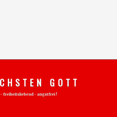
C H S T E N G O T T
freiheitsliebend - angstfrei !