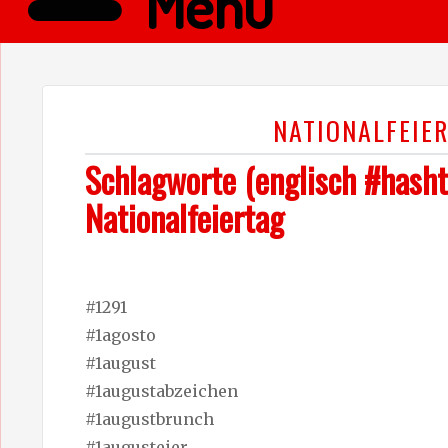
Menü
NATIONALFEIE
Schlagworte (englisch #hasht
Nationalfeiertag
#1291
#1agosto
#1august
#1augustabzeichen
#1augustbrunch
#1augusteier