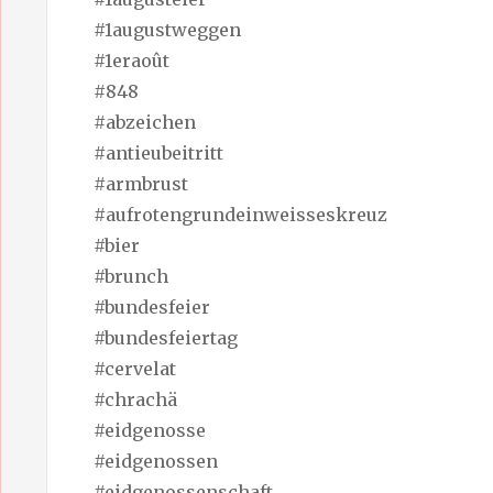
#1augustweggen
#1eraoût
#848
#abzeichen
#antieubeitritt
#armbrust
#aufrotengrundeinweisseskreuz
#bier
#brunch
#bundesfeier
#bundesfeiertag
#cervelat
#chrachä
#eidgenosse
#eidgenossen
#eidgenossenschaft