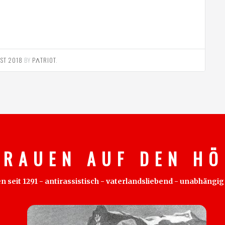
UST 2018
BY
PΛTRIOT
.
 R A U E N A U F D E N H Ö 
eit 1291 - antirassistisch - vaterlandsliebend - unabhängig - 