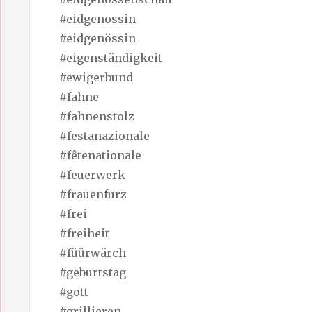
#eidgenossin
#eidgenössin
#eigenständigkeit
#ewigerbund
#fahne
#fahnenstolz
#festanazionale
#fêtenationale
#feuerwerk
#frauenfurz
#frei
#freiheit
#füürwärch
#geburtstag
#gott
#grillieren