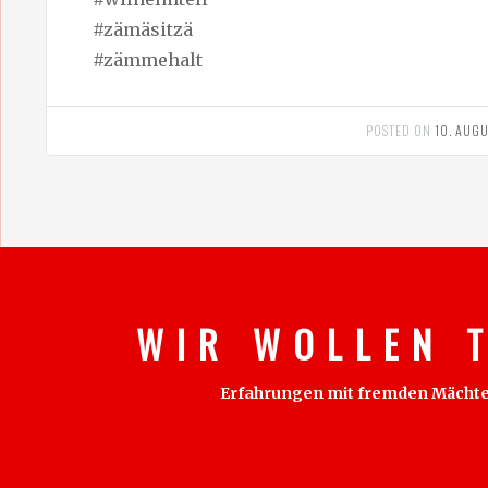
#zämäsitzä
#zämmehalt
POSTED ON
10. AUG
W I R W O L L E N T
Erfahrungen mit fremden Mächten s