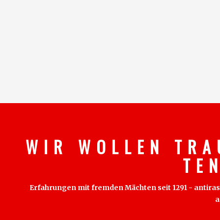
W I R W O L L E N T R A
T E 
Erfahrungen mit fremden Mächten seit 1291 - antirass
a