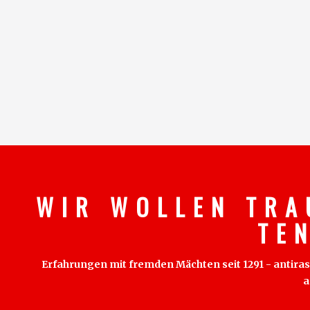
W I R W O L L E N T R A
T E 
Erfahrungen mit fremden Mächten seit 1291 - antirass
a