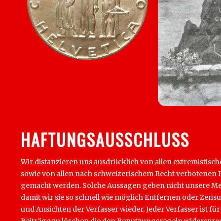
HAFTUNGSAUSSCHLUSS
Wir distanzieren uns ausdrücklich von allen extremistisch
sowie von allen nach schweizerischem Recht verbotenen Inha
gemacht werden. Solche Aussagen geben nicht unsere Mein
damit wir sie so schnell wie möglich Entfernen oder Zens
und Ansichten der Verfasser wieder. Jeder Verfasser ist für