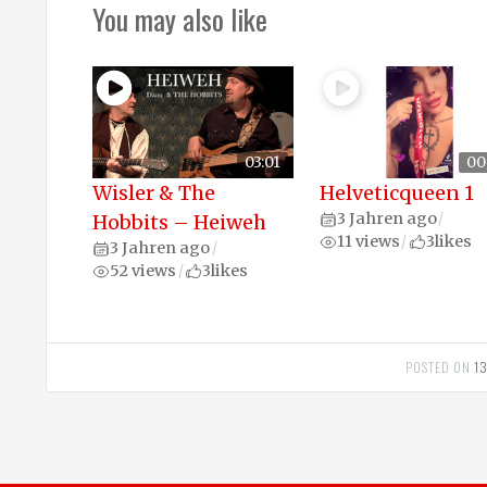
You may also like
03:01
00
Wisler & The
Helveticqueen 1
3 Jahren ago
Hobbits – Heiweh
/
11 views
3
likes
/
3 Jahren ago
/
52 views
3
likes
/
POSTED ON
1