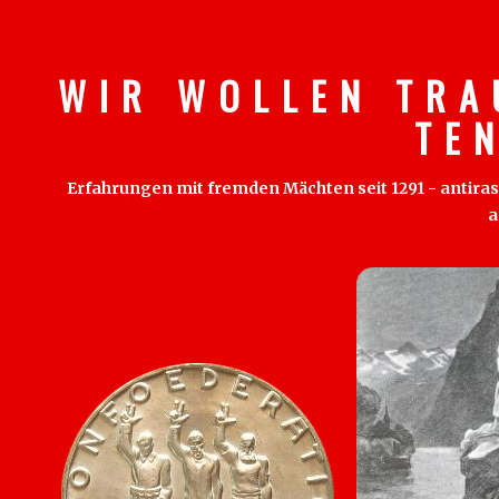
W I R W O L L E N T R A
T E 
Erfahrungen mit fremden Mächten seit 1291 - antirass
a