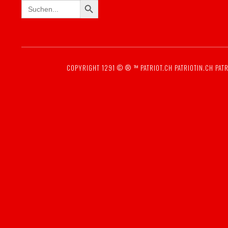
Search
for:
COPYRIGHT 1291 © ® ™
PATRIOT.CH
PATRIOTIN.CH
PATR