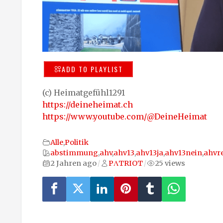
ADD TO PLAYLIST
(c) Heimatgefühl1291
https://deineheimat.ch
https://www.youtube.com/@DeineHeimat
Alle
,
Politik
abstimmung
,
ahv
,
ahv13
,
ahv13ja
,
ahv13nein
,
ahvr
2 Jahren ago
PΛTRIOT
25 views
/
/