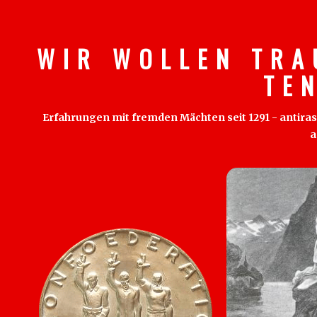
W I R W O L L E N T R A
T E 
Erfahrungen mit fremden Mächten seit 1291 - antirass
a