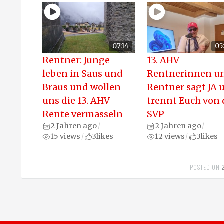
07:14
05
Rentner: Junge
13. AHV
leben in Saus und
Rentnerinnen u
Braus und wollen
Rentner sagt JA 
uns die 13. AHV
trennt Euch von 
Rente vermasseln
SVP
2 Jahren ago
2 Jahren ago
/
/
15 views
3
likes
12 views
3
likes
/
/
POSTED ON