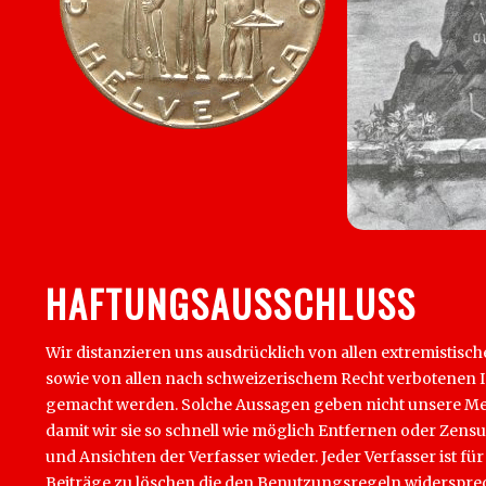
HAFTUNGSAUSSCHLUSS
Wir distanzieren uns ausdrücklich von allen extremistisch
sowie von allen nach schweizerischem Recht verbotenen Inha
gemacht werden. Solche Aussagen geben nicht unsere Mein
damit wir sie so schnell wie möglich Entfernen oder Zens
und Ansichten der Verfasser wieder. Jeder Verfasser ist für
Beiträge zu löschen die den Benutzungsregeln widersprech