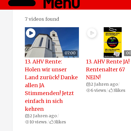
Menü
7 videos found
07:00
00
13. AHV Rente:
13. AHV Rente JA!
Holen wir unser
Rentenalter 67
Land zurück! Danke
NEIN!
2 Jahren ago
allen JA
/
6 views
3
likes
/
Stimmenden! Jetzt
einfach in sich
kehren
2 Jahren ago
/
10 views
3
likes
/