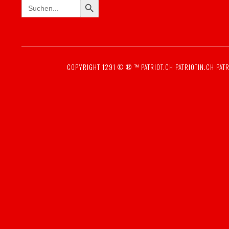
Search
for:
COPYRIGHT 1291 © ® ™
PATRIOT.CH
PATRIOTIN.CH
PATR