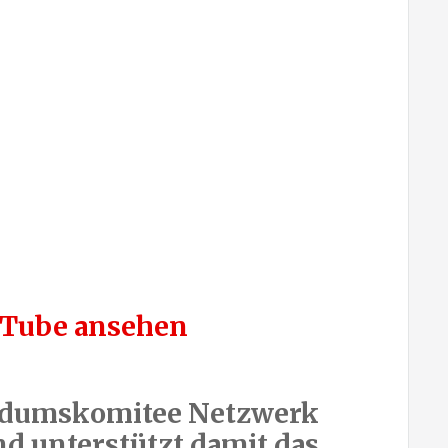
n.Tube ansehen
endumskomitee Netzwerk
d unterstützt damit das