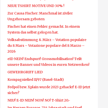
NEUE TSHIRT MOTIVE UND 30% !
Zur Causa Fischer: Manchmal ist ziviler
Ungehorsam geboten
Fischer hat einen Fehler gemacht. In einem
System das selbst gelogen hat.
Volksabstimmung 8. März – Votation populaire
du 8 Mars – Votazione popolare del 8 Marzo –
2026
eID NEIN! Endspurt! Grossmobilisation! Teilt
unsere Banner und Videos in euren Netzwerken!
GEWEHRGRIFF LIED
Kompagnielied II/97 (Basel-Stadt)
Fedpol bzw. Xplain wurde 2023 gehackt! E-ID jetzt
sicher?
NEU! E-ID NEIN! NON! NO! T-Shirt 20.-
Im Herzen Europas, 734 Jahre stark und frei!