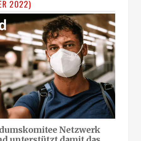
ER 2022)
endumskomitee Netzwerk
d unterstützt damit das