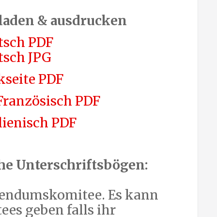
rladen & ausdrucken
tsch PDF
tsch JPG
kseite PDF
 Französisch PDF
lienisch PDF
he Unterschriftsbögen:
ferendumskomitee. Es kann
es geben falls ihr