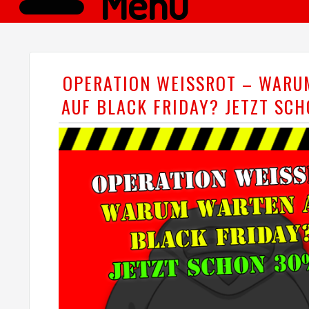
Menü
OPERATION WEISSROT – WARU
AUF BLACK FRIDAY? JETZT SCH