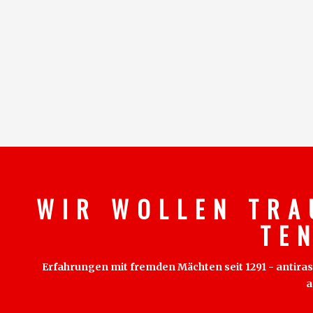
W I R W O L L E N T R A
T E 
Erfahrungen mit fremden Mächten seit 1291 - antirass
a