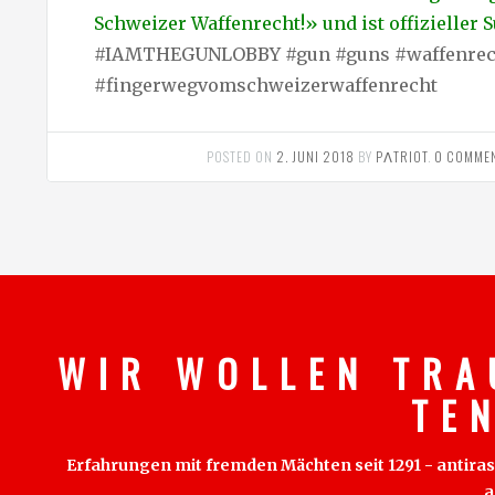
Schweizer Waffenrecht!» und ist offizieller 
#IAMTHEGUNLOBBY #gun #guns #waffenrec
#fingerwegvomschweizerwaffenrecht
POSTED ON
2. JUNI 2018
BY
PΛTRIOT
.
0 COMME
W I R W O L L E N T R A
T E 
Erfahrungen mit fremden Mächten seit 1291 - antirass
a