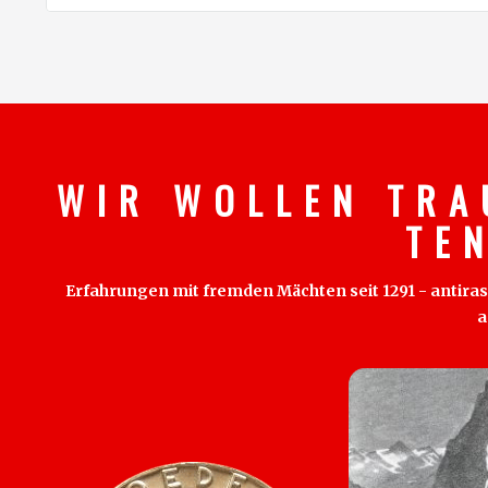
W I R W O L L E N T R A
T E 
Erfahrungen mit fremden Mächten seit 1291 - antirass
a