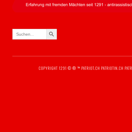
SEARCH BUTTON
Search
for:
COPYRIGHT 1291 © ® ™
PATRIOT.CH
PATRIOTIN.CH
PATR