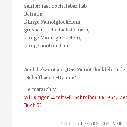
seither fast noch lieber hab.
Refrain:
Klinge Munotglöckelein,
grüsse mir die Liebste mein,
klinge Munotglöckelein,
klinge bimbam bum.
Auch bekannt als „Das Munotglöcklein“ ode
„Schaffhauser-Hymne“
Heimatarchiv:
Wir singen….. mit Gfr. Schreiber, 08.1964, Lied 
Buch 53
POSTED ON
7. FEBRUAR 2020
BY
PΛTRIOT
.