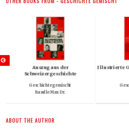
OTHER BOOKS FROM - GESCHICHTE GEMISCHT
iz
Lustige Eid-Genossen
Wir wolle
Geschichte gemischt
Gesc
Golowin Sergius
ABOUT THE AUTHOR