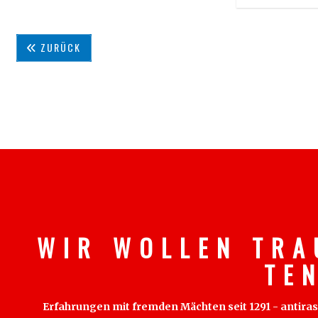
ZURÜCK
W I R W O L L E N T R A
T E 
Erfahrungen mit fremden Mächten seit 1291 - antirass