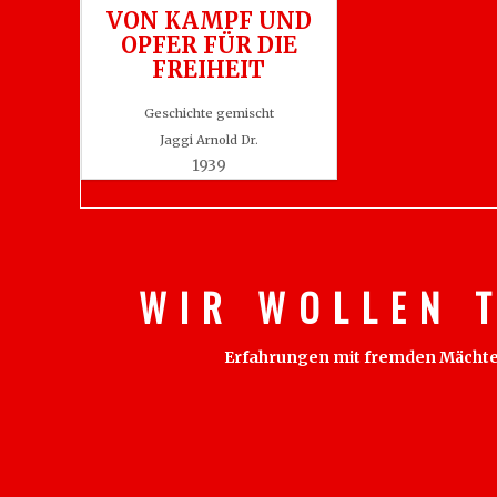
VON KAMPF UND
OPFER FÜR DIE
FREIHEIT
Geschichte gemischt
Jaggi Arnold Dr.
1939
W I R W O L L E N T
Erfahrungen mit fremden Mächten s