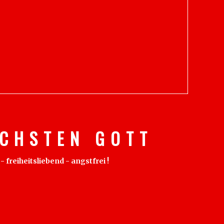
C H S T E N G O T T
freiheitsliebend - angstfrei !