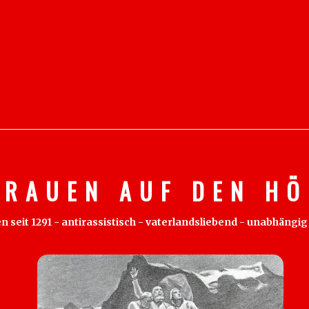
 R A U E N A U F D E N H Ö 
eit 1291 - antirassistisch - vaterlandsliebend - unabhängig - 