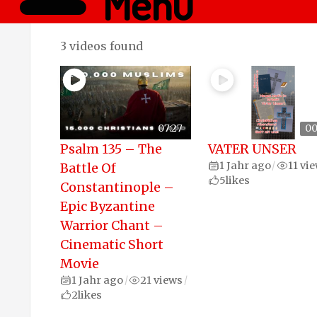
Menü
3 videos found
07:27
00
Psalm 135 – The
VATER UNSER
1 Jahr ago
11 vi
Battle Of
/
5
likes
Constantinople –
Epic Byzantine
Warrior Chant –
Cinematic Short
Movie
1 Jahr ago
21 views
/
/
2
likes