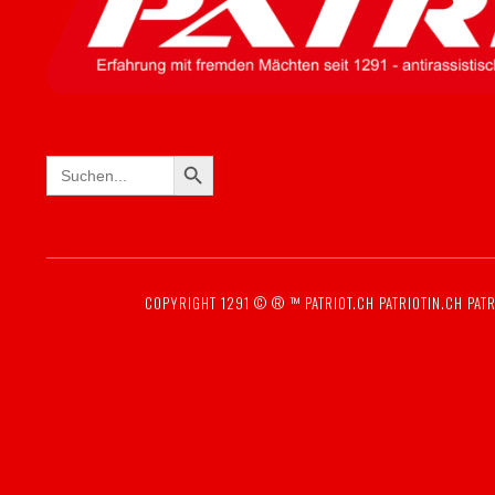
SEARCH BUTTON
Search
for:
COPYRIGHT 1291 © ® ™
PATRIOT.CH
PATRIOTIN.CH
PATR