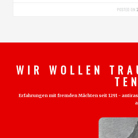
POSTED ON
W I R W O L L E N T R A
T E 
Erfahrungen mit fremden Mächten seit 1291 - antirass
a