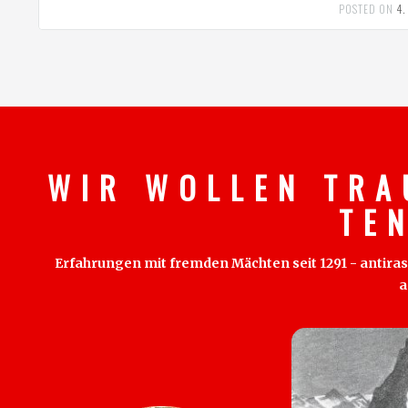
POSTED ON
4.
W I R W O L L E N T R A
T E 
Erfahrungen mit fremden Mächten seit 1291 - antirass
a