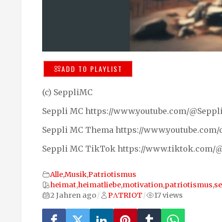
ADD TO PLAYLIST
(c) SeppliMC
Seppli MC https://www.youtube.com/@Sepp
Seppli MC Thema https://www.youtube.com
Seppli MC TikTok https://www.tiktok.com/@
Alle
,
Musik
,
Patriotismus
heimat
,
heimatliebe
,
motivation
,
patriotismus
,
s
2 Jahren ago
PΛTRIOT
17 views
/
/