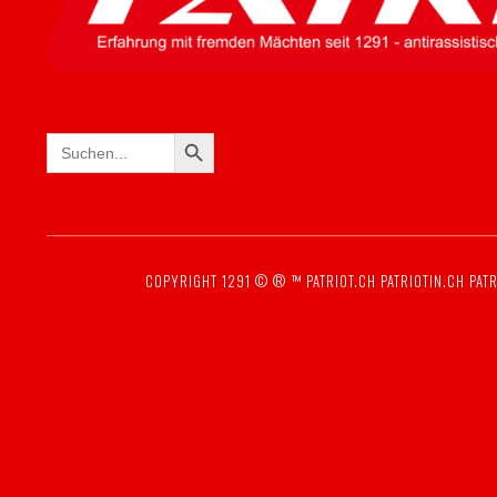
SEARCH BUTTON
Search
for:
COPYRIGHT 1291 © ® ™
PATRIOT.CH
PATRIOTIN.CH
PATR