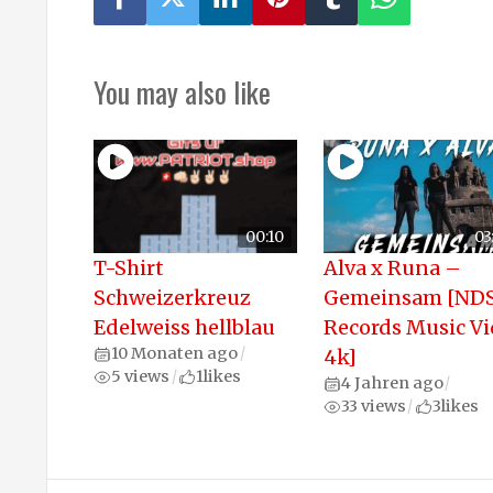
You may also like
00:10
03
T-Shirt
Alva x Runa –
Schweizerkreuz
Gemeinsam [ND
Edelweiss hellblau
Records Music V
10 Monaten ago
/
4k]
5 views
1
likes
/
4 Jahren ago
/
33 views
3
likes
/