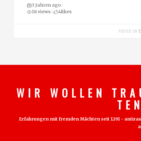
3 Jahren ago
/
18 views
4
likes
/
POSTED ON
1
W I R W O L L E N T R A
T E 
Erfahrungen mit fremden Mächten seit 1291 - antirass
a