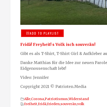
ADD TO PLAYLIST
Fridä! Freyheit! s Volk isch souverän!
Gibt es als T-Shirt, T-Shirt Girl & Aufkleber a
Danke Matthias für die Idee zur neuen Parol
Eidgenossenschaft lebt!
Video: Jennifer
Copyright 2021 © Patrioten.Media
Alle
,
Corona
,
Patriotismus
,
Widerstand
freiheit
,
fridä
,
frieden
,
souverän
,
volk