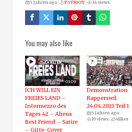
5 Jahren ago
PΛTRIOT
24 views
/
/
You may also like
03:09
2:1
ICH WILL EIN
Demonstration
FREIES LAND –
Rapperswil
Intermezzo des
24.04.2021 Teil 1
5 Jahren ago
Tages 42 – Aliens
/
10 views
4
likes
/
Best Friend – Satire
– Gitte-Cover