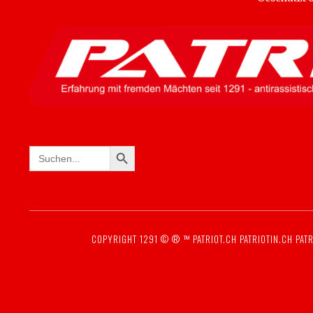
SEARCH BUTTON
Search
for:
COPYRIGHT 1291 © ® ™
PATRIOT.CH
PATRIOTIN.CH
PATR