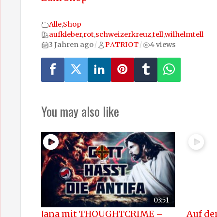
Alle
,
Shop
aufkleber
,
rot
,
schweizerkreuz
,
tell
,
wilhelmtell
3 Jahren ago
PΛTRIOT
4 views
/
/
You may also like
03:51
Jana mit THOUGHTCRIME –
Auf de