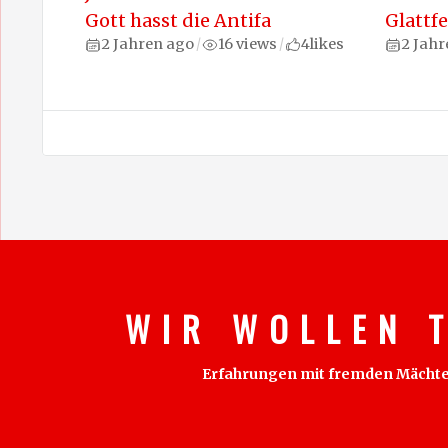
Gott hasst die Antifa
Glattf
2 Jahren ago
16 views
4
likes
2 Jahr
/
/
W I R W O L L E N T
Erfahrungen mit fremden Mächten s