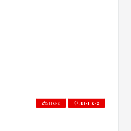
3
LIKES
0
DISLIKES