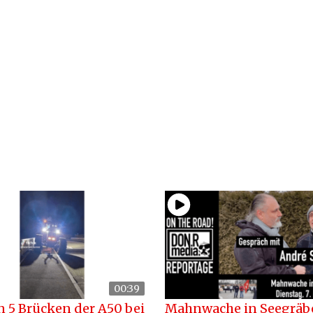
00:39
n 5 Brücken der A50 bei
Mahnwache in Seegräb