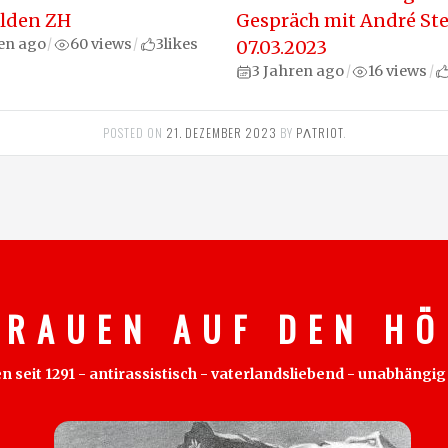
elden ZH
Gespräch mit André Ste
en ago
60 views
3
likes
/
/
07.03.2023
3 Jahren ago
16 views
/
/
POSTED ON
21. DEZEMBER 2023
BY
PΛTRIOT
.
 R A U E N A U F D E N H Ö 
eit 1291 - antirassistisch - vaterlandsliebend - unabhängig - 