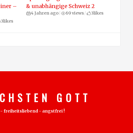
iner –
& unabhängige Schweiz 2
4 Jahren ago
69 views
3
likes
/
/
3
likes
C H S T E N G O T T
freiheitsliebend - angstfrei !