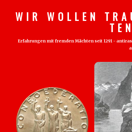
W I R W O L L E N T R A
T E 
Erfahrungen mit fremden Mächten seit 1291 - antirass
a