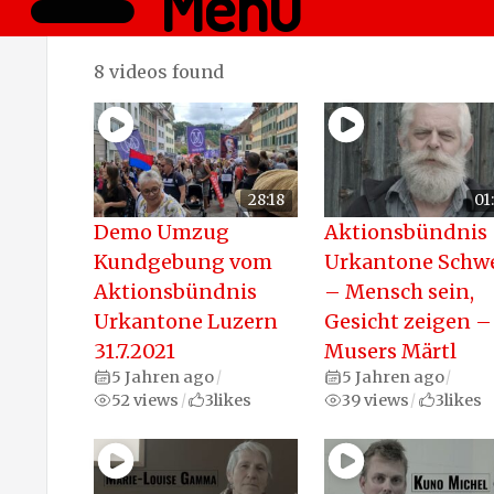
Menü
8 videos found
28:18
01
Demo Umzug
Aktionsbündnis
Kundgebung vom
Urkantone Schw
Aktionsbündnis
– Mensch sein,
Urkantone Luzern
Gesicht zeigen –
31.7.2021
Musers Märtl
5 Jahren ago
5 Jahren ago
/
/
52 views
3
likes
39 views
3
likes
/
/