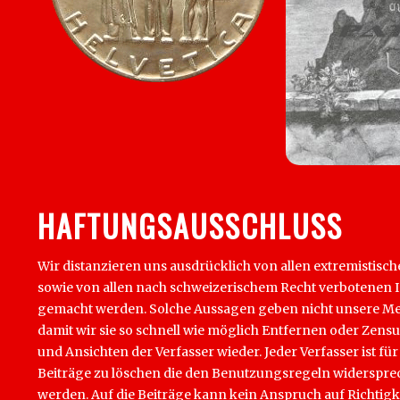
HAFTUNGSAUSSCHLUSS
Wir distanzieren uns ausdrücklich von allen extremistisch
sowie von allen nach schweizerischem Recht verbotenen Inha
gemacht werden. Solche Aussagen geben nicht unsere Mein
damit wir sie so schnell wie möglich Entfernen oder Zens
und Ansichten der Verfasser wieder. Jeder Verfasser ist für
Beiträge zu löschen die den Benutzungsregeln widersprech
werden. Auf die Beiträge kann kein Anspruch auf Richtigk