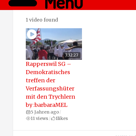
Menü
1 video found
3:32:27
Rapperswil SG –
Demokratisches
treffen der
Verfassungshüter
mit den Trychlern
by :barbaraMEL
5 Jahren ago
/
11 views
1
likes
/