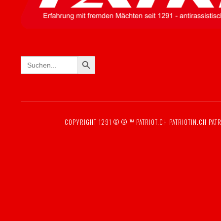
SEARCH BUTTON
Search
for:
COPYRIGHT 1291 © ® ™
PATRIOT.CH
PATRIOTIN.CH
PATR