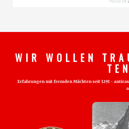
POSTED ON
W I R W O L L E N T R A
T E 
Erfahrungen mit fremden Mächten seit 1291 - antirass
a