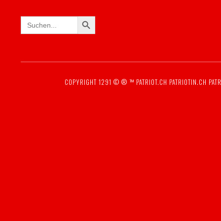
SEARCH BUTTON
Search
for:
COPYRIGHT 1291 © ® ™
PATRIOT.CH
PATRIOTIN.CH
PATR