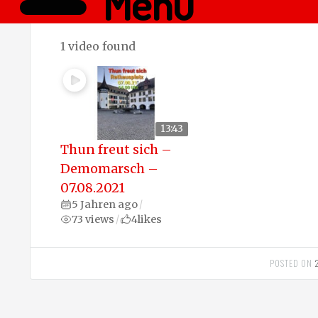
Menü
1 video found
13:43
Thun freut sich –
Demomarsch –
07.08.2021
5 Jahren ago
/
73 views
4
likes
/
POSTED ON