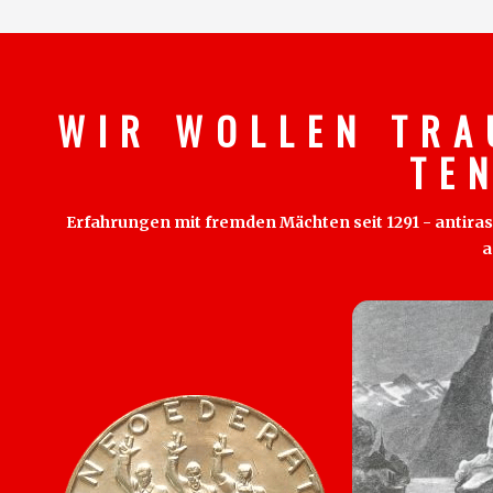
W I R W O L L E N T R A
T E 
Erfahrungen mit fremden Mächten seit 1291 - antirass
a