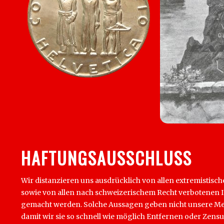
HAFTUNGSAUSSCHLUSS
Wir distanzieren uns ausdrücklich von allen extremistisch
sowie von allen nach schweizerischem Recht verbotenen Inha
gemacht werden. Solche Aussagen geben nicht unsere Mein
damit wir sie so schnell wie möglich Entfernen oder Zens