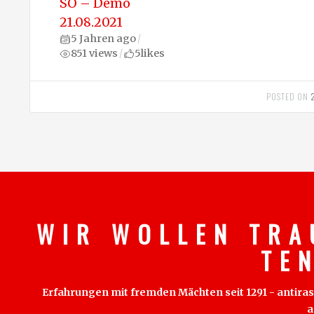
SO – Demo
21.08.2021
5 Jahren ago
/
851 views
5
likes
/
POSTED ON
W I R W O L L E N T R A
T E 
Erfahrungen mit fremden Mächten seit 1291 - antirass
a