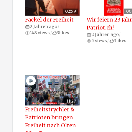
02:59
00
Fackel der Freiheit
Wir feiern 23 Jah
2 Jahren ago
/
Patriot.ch!
148 views
3
likes
/
2 Jahren ago
/
5 views
3
likes
/
11:27
Freiheitstrychler &
Patrioten bringen
Freiheit nach Olten