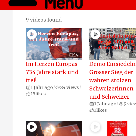
Menü
9 videos found
01:14
03
Im Herzen Europas,
Demo Einsiedeln
734 Jahre stark und
Grosser Sieg der
frei!
wahren stolzen
1 Jahr ago
84 views
/
/
Schweizerinnen
15
likes
und Schweizer
1 Jahr ago
9 vie
/
3
likes