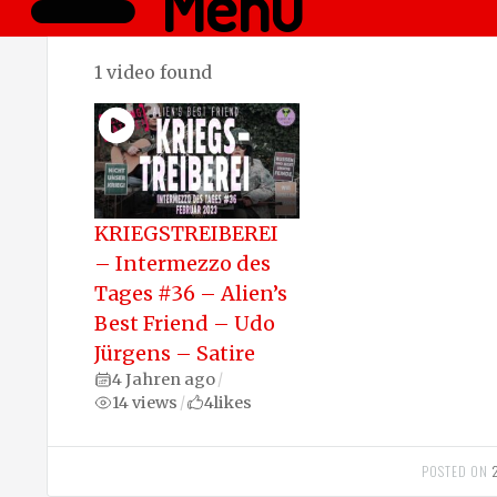
Menü
1 video found
KRIEGSTREIBEREI
– Intermezzo des
Tages #36 – Alien’s
Best Friend – Udo
Jürgens – Satire
4 Jahren ago
/
14 views
4
likes
/
POSTED ON