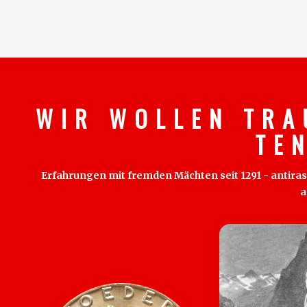
W I R W O L L E N T R A
T E 
Erfahrungen mit fremden Mächten seit 1291 - antirass
a