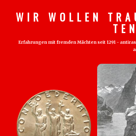
W I R W O L L E N T R A
T E 
Erfahrungen mit fremden Mächten seit 1291 - antirass
a