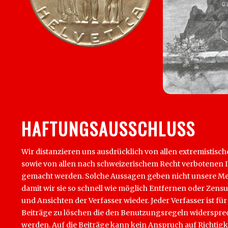
HAFTUNGSAUSSCHLUSS
Wir distanzieren uns ausdrücklich von allen extremistisch
sowie von allen nach schweizerischem Recht verbotenen Inha
gemacht werden. Solche Aussagen geben nicht unsere Mein
damit wir sie so schnell wie möglich Entfernen oder Zens
und Ansichten der Verfasser wieder. Jeder Verfasser ist für
Beiträge zu löschen die den Benutzungsregeln widersprech
werden. Auf die Beiträge kann kein Anspruch auf Richtigk