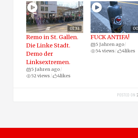
01:33
00
Remo in St. Gallen.
FUCK ANTIFA!
5 Jahren ago
Die Linke Stadt.
/
54 views
4
likes
/
Demo der
Linksextremen.
5 Jahren ago
/
52 views
4
likes
/
POSTED ON