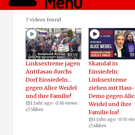
Menü
7 videos found
10:59
19
Linksextreme jagen
Skandal in
Antifasau durchs
Einsiedeln:
Dorf Einsiedeln…
Linksextreme
gegen Alice Weidel
ziehen mit Hass-
und ihre Familie!
Demo gegen Alic
1 Jahr ago
16 views
/
/
Weidel und ihre
5
likes
Familie los!
1 Jahr ago
35 vi
/
4
likes