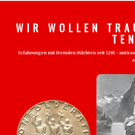
W I R W O L L E N T R A
T E 
Erfahrungen mit fremden Mächten seit 1291 - antirass
a