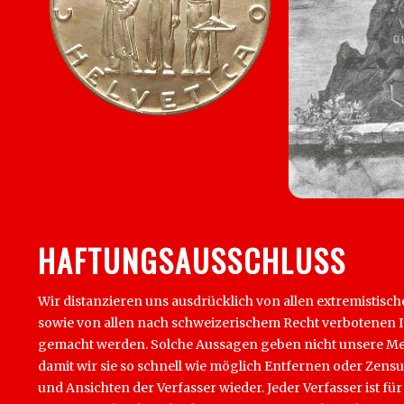
HAFTUNGSAUSSCHLUSS
Wir distanzieren uns ausdrücklich von allen extremistisch
sowie von allen nach schweizerischem Recht verbotenen Inha
gemacht werden. Solche Aussagen geben nicht unsere Mein
damit wir sie so schnell wie möglich Entfernen oder Zens
und Ansichten der Verfasser wieder. Jeder Verfasser ist für