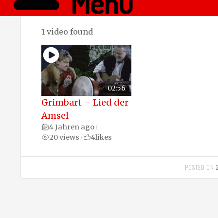
Menü
1 video found
02:56
Grimbart – Lied der
Amsel
4 Jahren ago
/
20 views
4
likes
/
POSTED ON