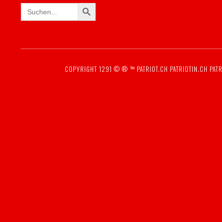
SEARCH BUTTON
Search
for:
COPYRIGHT 1291 © ® ™
PATRIOT.CH
PATRIOTIN.CH
PATR