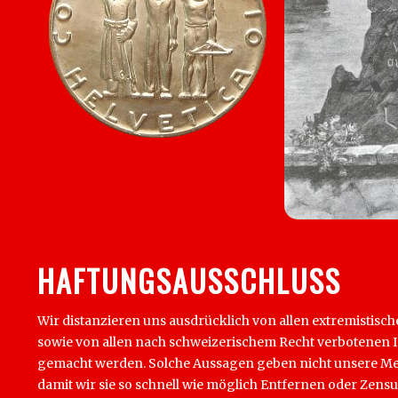
HAFTUNGSAUSSCHLUSS
Wir distanzieren uns ausdrücklich von allen extremistisch
sowie von allen nach schweizerischem Recht verbotenen Inha
gemacht werden. Solche Aussagen geben nicht unsere Mein
damit wir sie so schnell wie möglich Entfernen oder Zens