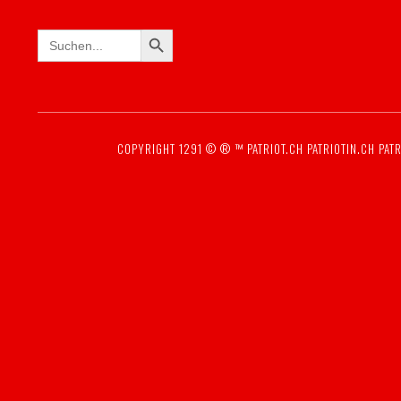
SEARCH BUTTON
Search
for:
COPYRIGHT 1291 © ® ™
PATRIOT.CH
PATRIOTIN.CH
PATR