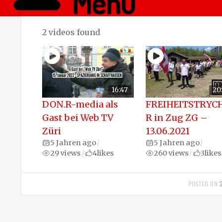
Menü
2 videos found
16:47
20
DON.R-media als
FREIHEITSTRYC
Gast bei Web TV
R in Zug ZG –
Züri
13.06.2021
5 Jahren ago
5 Jahren ago
/
/
29 views
4
likes
260 views
3
likes
/
/
POSTED ON