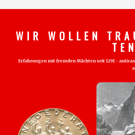
W I R W O L L E N T R A
T E 
Erfahrungen mit fremden Mächten seit 1291 - antirass
a