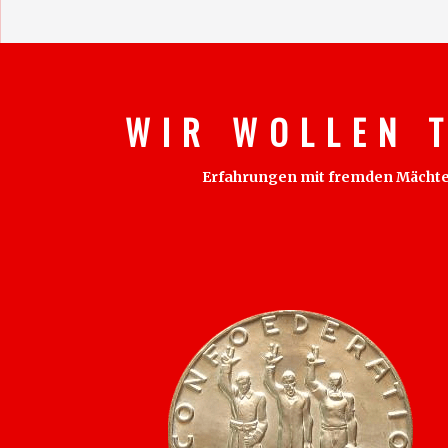
W I R W O L L E N T
Erfahrungen mit fremden Mächten s