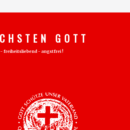
C H S T E N G O T T
freiheitsliebend - angstfrei !