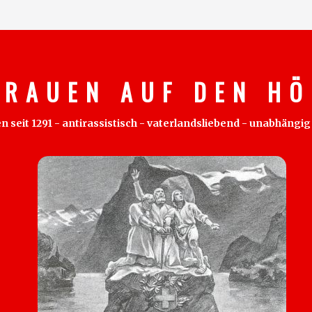
 R A U E N A U F D E N H Ö 
eit 1291 - antirassistisch - vaterlandsliebend - unabhängig - 