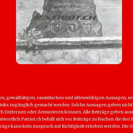
hen, gewalttätigen, rassistischen und sittenwidrigen Aussagen, 
rch Links zugänglich gemacht werden. Solche Aussagen geben nich
lich Entfernen oder Zensurieren können. Alle Beiträge geben aus
antwortlich Patriot.ch behält sich vor Beiträge zu löschen die d
iträge kann kein Anspruch auf Richtigkeit erhoben werden. Die G