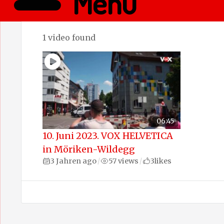
Menü
1 video found
06:45
10. Juni 2023. VOX HELVETICA
in Möriken-Wildegg
3 Jahren ago
57 views
3
likes
/
/