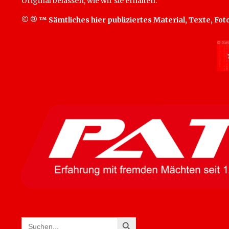
Original belassen, wie wir sie erhalten.
© ® ™ Sämtliches hier publiziertes Material, Texte, Fot
SEARCH BUTTON
Search
for: