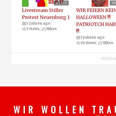
4:23:13
00
Livestream Stiller
WIR FEIERN KEI
Protest Neuenburg 1
HALLOWEEN !!!
5 Jahren ago
/
PATRIOT.CH HAR
3 views
3
likes
/
!!!
3 Jahren ago
/
38 views
3
likes
/
POSTED O
W I R W O L L E N T R A