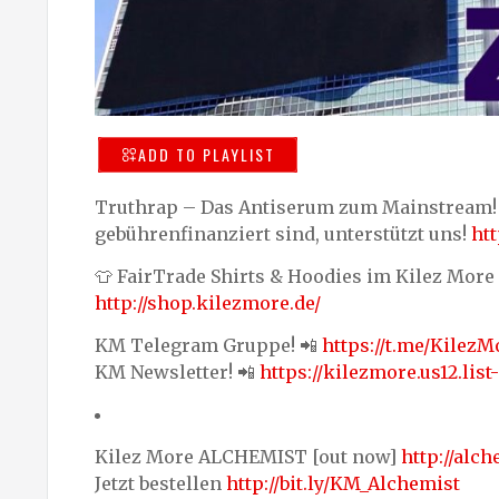
ADD TO PLAYLIST
Truthrap – Das Antiserum zum Mainstream! 
gebührenfinanziert sind, unterstützt uns!
htt
👕 FairTrade Shirts & Hoodies im Kilez More
http://shop.kilezmore.de/
KM Telegram Gruppe! 📲
https://t.me/KilezM
KM Newsletter! 📲
https://kilezmore.us12.li
Kilez More ALCHEMIST [out now]
http://alc
Jetzt bestellen
http://bit.ly/KM_Alchemist