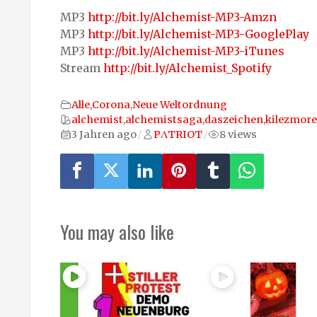
MP3
http://bit.ly/Alchemist-MP3-Amzn
MP3
http://bit.ly/Alchemist-MP3-GooglePlay
MP3
http://bit.ly/Alchemist-MP3-iTunes
Stream
http://bit.ly/Alchemist_Spotify
Alle
,
Corona
,
Neue Weltordnung
alchemist
,
alchemistsaga
,
daszeichen
,
kilezmore
3 Jahren ago
PΛTRIOT
8 views
/
/
You may also like