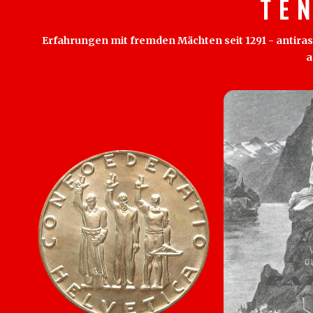
T E 
Erfahrungen mit fremden Mächten seit 1291 - antirass
a