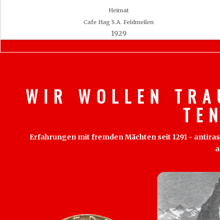
Heimat
Cafe Hag S.A. Feldmeilen
1929
W I R W O L L E N T R A
T E 
Erfahrungen mit fremden Mächten seit 1291 - antirass
a