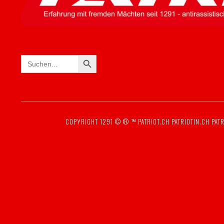
SEARCH BUTTON
Search
for:
COPYRIGHT 1291 © ® ™
PATRIOT.CH
PATRIOTIN.CH
PATR