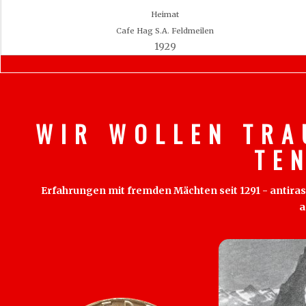
Heimat
Cafe Hag S.A. Feldmeilen
1929
W I R W O L L E N T R A
T E 
Erfahrungen mit fremden Mächten seit 1291 - antirass
a