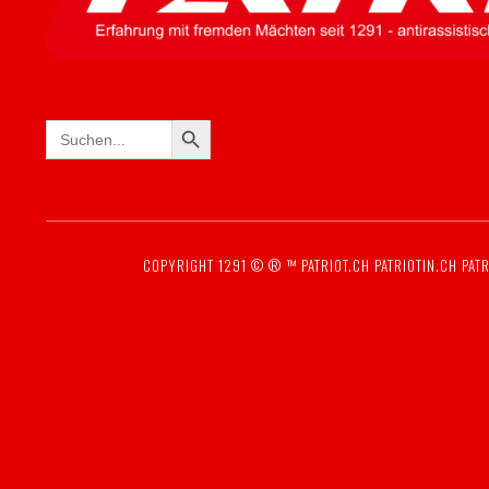
SEARCH BUTTON
Search
for:
COPYRIGHT 1291 © ® ™
PATRIOT.CH
PATRIOTIN.CH
PATR