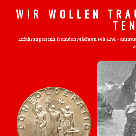
W I R W O L L E N T R A
T E 
Erfahrungen mit fremden Mächten seit 1291 - antirass
a