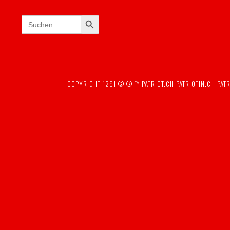
SEARCH BUTTON
Search
for:
COPYRIGHT 1291 © ® ™
PATRIOT.CH
PATRIOTIN.CH
PATR