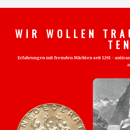
W I R W O L L E N T R A
T E 
Erfahrungen mit fremden Mächten seit 1291 - antirass
a