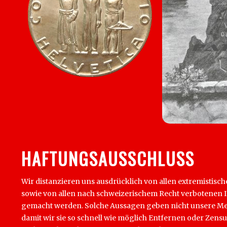
HAFTUNGSAUSSCHLUSS
Wir distanzieren uns ausdrücklich von allen extremistisch
sowie von allen nach schweizerischem Recht verbotenen Inha
gemacht werden. Solche Aussagen geben nicht unsere Mein
damit wir sie so schnell wie möglich Entfernen oder Zens